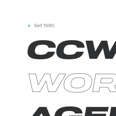
Seit 1980.
CCW
WOR