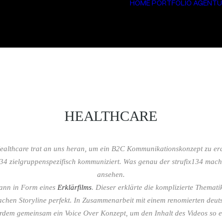
HOME
PORTFOLIO
AGENTU
HEALTHCARE
lthcare trat an uns heran, um ein B2C Kommunikationskonzept zu era
134 zielgruppenspezifisch kommuniziert. Was genau der strufix134 macht
ansehen.
dann in Form eines
Erklärfilms
. Dieser erklärte die komplizierte Themat
fachen Storyline perfekt. In Zusammenarbeit mit einem renomierten deu
erdem gemeinsam ein Voice Over Konzept, um den Inhalt des Videos so e