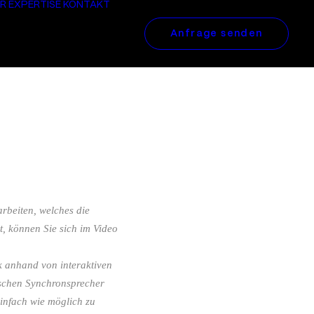
R
EXPERTISE
KONTAKT
Anfrage senden
rbeiten, welches die
, können Sie sich im Video
ik anhand von interaktiven
tschen Synchronsprecher
infach wie möglich zu