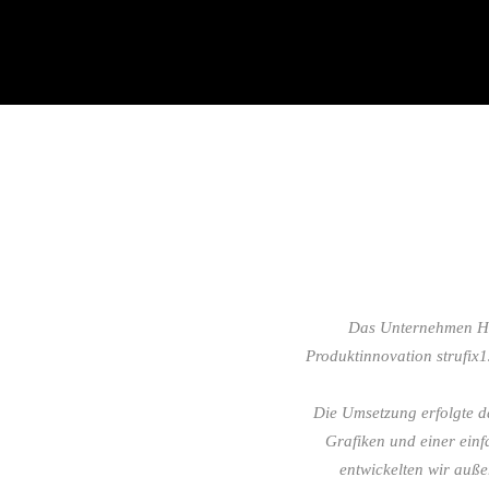
Das Unternehmen Hea
Produktinnovation strufix
Die Umsetzung erfolgte 
Grafiken und einer ein
entwickelten wir auß